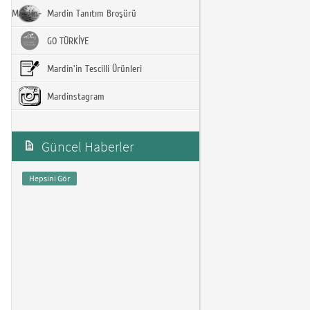
Mardin-
Mardin Tanıtım Broşürü
GO TÜRKİYE
Mardin'in Tescilli Ürünleri
Mardinstagram
Güncel Haberler
Hepsini Gör