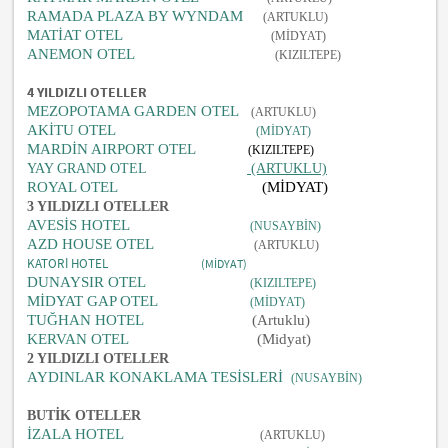
RAMADA PLAZA BY WYNDAM
(ARTUKLU)
MATİAT OTEL
(MİDYAT)
ANEMON OTEL
(KIZILTEPE)
4 YILDIZLI OTELLER
MEZOPOTAMA GARDEN OTEL
(ARTUKLU)
AKİTU OTEL
(MİDYAT)
MARDİN AIRPORT OTEL
(KIZILTEPE)
YAY GRAND OTEL
(ARTUKLU)
ROYAL OTEL
(MİDYAT)
3 YILDIZLI OTELLER
AVESİS HOTEL
(NUSAYBİN)
AZD HOUSE OTEL
(ARTUKLU)
KATORİ HOTEL
(MİDYAT)
DUNAYSIR OTEL
(KIZILTEPE)
MİDYAT GAP OTEL
(MİDYAT)
TUĞHAN HOTEL
(Artuklu)
KERVAN OTEL
(Midyat)
2 YILDIZLI OTELLER
AYDINLAR KONAKLAMA TESİSLERİ
(NUSAYBİN)
BUTİK OTELLER
İZALA HOTEL
(ARTUKLU)