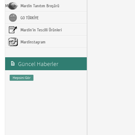
Mardin-
Mardin Tanıtım Broşürü
GO TÜRKİYE
Mardin'in Tescilli Ürünleri
Mardinstagram
Güncel Haberler
Hepsini Gör