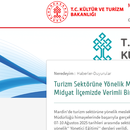
G
Neredeyim :
Haberler-Duyurular
Turizm Sektörüne Yönelik M
Midyat İlçemizde Verimli Bir
Mardin'de turizm sektörüne yönelik mesleki
Müdürlüğü himayelerinde başarıyla gerçekl
07-10 Ağustos 2025 tarihleri arasında sektör
yönelik'' Yönetici Eğitimi'' dersleri verildi.