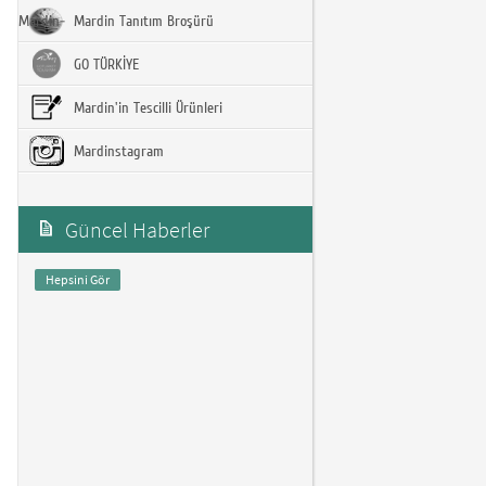
Mardin-
Mardin Tanıtım Broşürü
GO TÜRKİYE
Mardin'in Tescilli Ürünleri
Mardinstagram
Güncel Haberler
Hepsini Gör