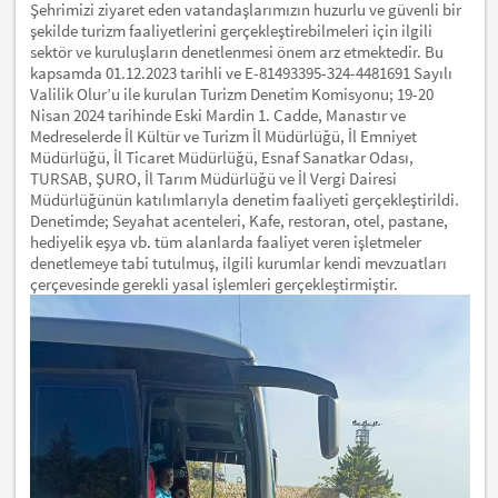
Şehrimizi ziyaret eden vatandaşlarımızın huzurlu ve güvenli bir
şekilde turizm faaliyetlerini gerçekleştirebilmeleri için ilgili
sektör ve kuruluşların denetlenmesi önem arz etmektedir. Bu
kapsamda 01.12.2023 tarihli ve E-81493395-324-4481691 Sayılı
Valilik Olur’u ile kurulan Turizm Denetim Komisyonu; 19-20
Nisan 2024 tarihinde Eski Mardin 1. Cadde, Manastır ve
Medreselerde İl Kültür ve Turizm İl Müdürlüğü, İl Emniyet
Müdürlüğü, İl Ticaret Müdürlüğü, Esnaf Sanatkar Odası,
TURSAB, ŞURO, İl Tarım Müdürlüğü ve İl Vergi Dairesi
Müdürlüğünün katılımlarıyla denetim faaliyeti gerçekleştirildi.
Denetimde; Seyahat acenteleri, Kafe, restoran, otel, pastane,
hediyelik eşya vb. tüm alanlarda faaliyet veren işletmeler
denetlemeye tabi tutulmuş, ilgili kurumlar kendi mevzuatları
çerçevesinde gerekli yasal işlemleri gerçekleştirmiştir.