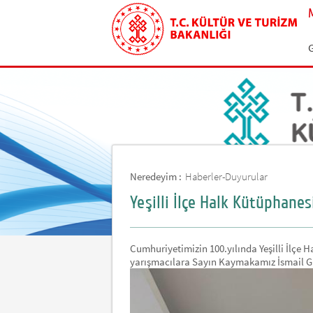
G
Neredeyim :
Haberler-Duyurular
Yeşilli İlçe Halk Kütüphanesi
Cumhuriyetimizin 100.yılında Yeşilli İlçe 
yarışmacılara Sayın Kaymakamız İsmail GÜN