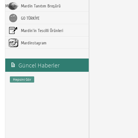
Mardin-
Mardin Tanıtım Broşürü
GO TÜRKİYE
Mardin'in Tescilli Ürünleri
Mardinstagram
Güncel Haberler
Hepsini Gör