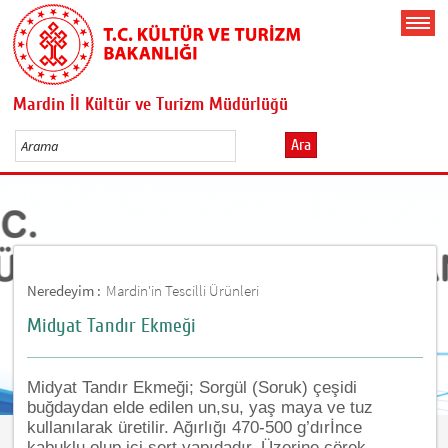
Mardin İl Kültür ve Turizm Müdürlüğü
Ara
Neredeyim :
Mardin'in Tescilli Ürünleri
Midyat Tandır Ekmeği
Midyat Tandır Ekmeği; Sorgül (Soruk) çeşidi
buğdaydan elde edilen un,
su, yaş maya ve tuz
kullanılarak
üretilir. Ağırlığı 470
-
500 g’dı
r
İnce
kabuklu olup içi sert yapıdadır. Üzerine çörek