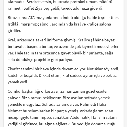
alamadık. Bereket versin, bu sırada protokol umum müdürü
rahmetli Saffet Ziya bey geldi, tereddüdümüzü giderdi.
Biraz sonra ATA'mız yanlarında İnönü olduğu halde teşrif ettiler.
İstiklâl marşımız çalındı, ardından da kral ve kraliçe salona
girdiler.
Kral, arkasında askerî üniforma giymiş. Kraliçe şâhâne beyaz
bir tuvalet başında bir taç ve üzerinde çok kıymetli mücevherler
var. Hele tac'ın tam ortasında gayet büyük bir pırlanta, sağa
sola döndükçe projektör gibi parlıyor.
Ziyafet samimi bir hava içinde devam ediyor. Nutuklar söylendi,
kadehler boşaldı. Dikkat ettim, kral sadece ayran içti ve pek az
yemek yedi.
Cumhurbaşkanlığı orkestrası, zaman zaman güzel eserler
çalıyor. Biz sıramızı bekliyoruz. Bize ayrılan sofrada yemek
yemekle meşgulüz. Sofrada salamda var. Rahmetli Hafız
Mehmet bu selamlardan bir parça yemiş. Arkadaşlarımızdan
muzipliğiyle tanınmış ses sanatkârı Abdülhâlik, Hafız'ın salam
yediğini görünce, kulağına eğilerek. Bu yediğin domuz sucuğu