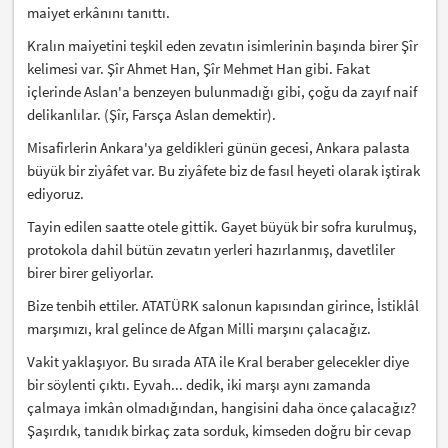
maiyet erkânını tanıttı.
Kralın maiyetini teşkil eden zevatın isimlerinin başında birer Şîr
kelimesi var. Şîr Ahmet Han, Şîr Mehmet Han gibi. Fakat
içlerinde Aslan'a benzeyen bulunmadığı gibi, çoğu da zayıf naif
delikanlılar. (Şîr, Farsça Aslan demektir).
Misafirlerin Ankara'ya geldikleri günün gecesi, Ankara palasta
büyük bir ziyâfet var. Bu ziyâfete biz de fasıl heyeti olarak iştirak
ediyoruz.
Tayin edilen saatte otele gittik. Gayet büyük bir sofra kurulmuş,
protokola dahil bütün zevatın yerleri hazırlanmış, davetliler
birer birer geliyorlar.
Bize tenbih ettiler. ATATÜRK salonun kapısından girince, İstiklâl
marşımızı, kral gelince de Afgan Milli marşını çalacağız.
Vakit yaklaşıyor. Bu sırada ATA ile Kral beraber gelecekler diye
bir söylenti çıktı. Eyvah... dedik, iki marşı aynı zamanda
çalmaya imkân olmadığından, hangisini daha önce çalacağız?
Şaşırdık, tanıdık birkaç zata sorduk, kimseden doğru bir cevap