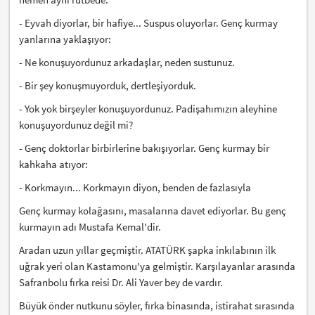
- Eyvah diyorlar, bir hafiye... Suspus oluyorlar. Genç kurmay
yanlarına yaklaşıyor:
- Ne konuşuyordunuz arkadaşlar, neden sustunuz.
- Bir şey konuşmuyorduk, dertleşiyorduk.
- Yok yok birşeyler konuşuyordunuz. Padişahımızın aleyhine
konuşuyordunuz değil mi?
- Genç doktorlar birbirlerine bakışıyorlar. Genç kurmay bir
kahkaha atıyor:
- Korkmayın... Korkmayın diyon, benden de fazlasıyla
Genç kurmay kolağasını, masalarına davet ediyorlar. Bu genç
kurmayın adı Mustafa Kemal'dir.
Aradan uzun yıllar geçmiştir. ATATÜRK şapka inkılabının ilk
uğrak yeri olan Kastamonu'ya gelmiştir. Karşılayanlar arasında
Safranbolu fırka reisi Dr. Ali Yaver bey de vardır.
Büyük önder nutkunu söyler, fırka binasında, istirahat sırasında