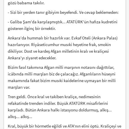
gözü babama takılır.
- Sizi bir yerden tanır gibiyim beyefendi. Ve cevap beklemeden:
- Galiba Şam'da karşılaşmıştık... ATATÜRK'ün hafıza kudretini
gösteren ilginç bir örnektir.
Ankara'da hummalı bir hazırlık var. Evkaf Oteli (Ankara Palas)
hazırlanıyor. Riyâseticumhur musıki heyetine frak, smokin
dikiliyor. Dost ve kardeş Afgan milletinin kralı ve kraliçesi
Ankara'yı ziyaret edecekler.
Bizim fasıl takımına Afgan milli marşının notasını dağıttılar,
icâbında milli marşları biz de çalacağız. Afganlıların hüseyni
makamında fakat bizim musıki kaidelerine uymayan bir milli
marşları var.
Tren geldi. Önce kral ve takiben kraliçe, nedimesinin
refakatinde trenden indiler. Büyük ATATÜRK misafirlerini
karşıladı. Bütün Ankara halkı istasyonu doldurmuş, alkış...
alkış... alkış...
Kral, büyük bir hörmetle eğildi ve ATA'nın elini öptü. Kraliçeyi ve