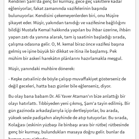
Kendileri Şam'da genç bir kurmay, gece geç vakitlere kadar
eğleniyorlar, fakat zamanında vazifelerinin başında
bulunuyorlar. Kendisini çekemeyenlerden biri, onu Müşîre
şikayet eder. Müşîr, yakından tanıdığı ve vazifesine bağlılığını
bildiği Mustafa Kemal hakkında yapılan bu ihbar üzerine, ihbârı
yapan zatı da yanına alarak, tam iş saatinin başladığı sırada,
çalışma odasına gelir. O, M. kemal biraz önce vazifesi başına
gelmiş ve işine büyük bir dikkat ve itina ile başlamış. Pek
mühim bir askerî harekâtın plânlarını hazırlamakla meşgul.
Müşîr, yanındaki muhbire dönerek:
- Keşke zatıaliniz de böyle çalışıp muvaffakiyet gösterseniz de
değil geceleri, hatta bazı günler bile eğlenseniz, diyor.
Bu olay bana babam Dr. Ali Yaver Ataman'ın bize anlattığı bir
olayı hatırlattı. Tıbbiyeden yeni çıkmış, Şam'a tayin edilmiş. Bir
gün gazinoda arkadaşlarıyla içip dertleşiyorlar, bu arada,
yüksek sesle padişahın aleyhinde de atıp tutuyorlar. Bu sırada,
Kolağası (eskinin yüzbaşı ile binbaşı arası bir rütbe) rütbesinde
genç bir kurmay, bulundukları masaya doğru gelir. bunlar da
hemen aynı rütbede: