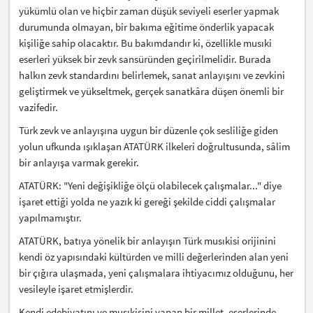
yükümlü olan ve hiçbir zaman düşük seviyeli eserler yapmak
durumunda olmayan, bir bakıma eğitime önderlik yapacak
kişiliğe sahip olacaktır. Bu bakımdandır ki, özellikle musıki
eserleri yüksek bir zevk sansüründen geçirilmelidir. Burada
halkın zevk standardını belirlemek, sanat anlayışını ve zevkini
geliştirmek ve yükseltmek, gerçek sanatkâra düşen önemli bir
vazifedir.
Türk zevk ve anlayışına uygun bir düzenle çok sesliliğe giden
yolun ufkunda ışıklaşan ATATÜRK ilkeleri doğrultusunda, sâlim
bir anlayışa varmak gerekir.
ATATÜRK: "Yeni değişikliğe ölçü olabilecek çalışmalar..." diye
işaret ettiği yolda ne yazık ki gereği şekilde ciddi çalışmalar
yapılmamıştır.
ATATÜRK, batıya yönelik bir anlayışın Türk musıkisi orijinini
kendi öz yapısındaki kültürden ve milli değerlerinden alan yeni
bir çığıra ulaşmada, yeni çalışmalara ihtiyacımız olduğunu, her
vesileyle işaret etmişlerdir.
Kendi edebiyatını ve musıkisini yapan bir millet, eserlerinde,