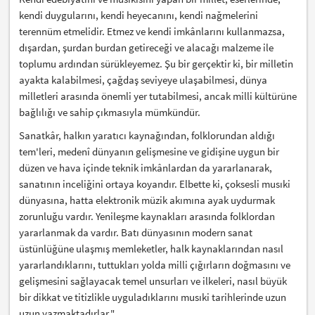
kendi duygularını, kendi heyecanını, kendi nağmelerini
terennüm etmelidir. Etmez ve kendi imkânlarını kullanmazsa,
dışardan, şurdan burdan getireceği ve alacağı malzeme ile
toplumu ardından sürükleyemez. Şu bir gerçektir ki, bir milletin
ayakta kalabilmesi, çağdaş seviyeye ulaşabilmesi, dünya
milletleri arasında önemli yer tutabilmesi, ancak milli kültürüne
bağlılığı ve sahip çıkmasıyla mümkündür.
Sanatkâr, halkın yaratıcı kaynağından, folklorundan aldığı
tem'leri, medenî dünyanın gelişmesine ve gidişine uygun bir
düzen ve hava içinde teknik imkânlardan da yararlanarak,
sanatının inceliğini ortaya koyandır. Elbette ki, çoksesli musıki
dünyasına, hatta elektronik müzik akımına ayak uydurmak
zorunluğu vardır. Yenileşme kaynakları arasında folklordan
yararlanmak da vardır. Batı dünyasının modern sanat
üstünlüğüne ulaşmış memleketler, halk kaynaklarından nasıl
yararlandıklarını, tuttukları yolda milli çığırların doğmasını ve
gelişmesini sağlayacak temel unsurları ve ilkeleri, nasıl büyük
bir dikkat ve titizlikle uyguladıklarını musıki tarihlerinde uzun
uzun yazmaktadırlar."