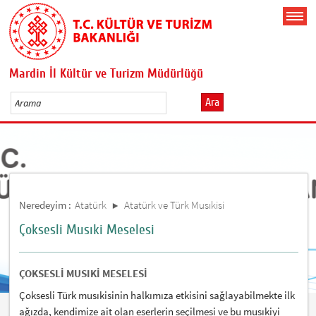
Mardin İl Kültür ve Turizm Müdürlüğü
Ara
Neredeyim :
Atatürk
Atatürk ve Türk Musıkisi
Çoksesli Musıki Meselesi
ÇOKSESLİ MUSIKİ MESELESİ
Çoksesli Türk musıkisinin halkımıza etkisini sağlayabilmekte ilk
ağızda, kendimize ait olan eserlerin seçilmesi ve bu musıkiyi