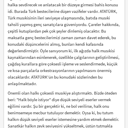
halka sevdirecek ve anlatacak bir düzeye girmesi bahis konusu
idi. Burada Türk bestecilerine düşen vazifeler vardır. ATATÜRK,
Türk musıkisinin ileri seviyeye ulaşmasında, batıda musıki
tahsili yapmış genç sanatçılara güveniyordu. Çareler hakkında,
çeşitli kutuplardan pek çok şeyler dinlemiş olacaktır. Bu
maksatla genç bestecilerimizi zaman zaman davet ederek, bu
konudaki düşüncelerini almış, bunları kendi kafasında
değerlendirmiştir. Öyle sanıyorum ki, ilk ağızda halk musıkisi
kaynaklarından esinlenerek, özellikle çalgılarının geliştirilmesi,
çağdaş kurallara göre çoksesli işleme ve seslendirmede, küçük
ve kısa parçalarla orkestrasyonlarının yapılmasını önermiş
olacaklardır. ATATÜRK'ün bu konudaki sözlerinden bu
anlaşılmaktadır.
Önemli olan halkı çoksesli musıkiye alıştırmaktı. Bizde öteden
beri: "Halk böyle istiyor" diye düşük seviyeli eserler vermek
eğilimi vardır. Şu bir gerçektir ki, ne bol verilirse, halk onu
benimsemeye mecbur tutuluyor demektir. Oysa ki, bu tutum
halkın düşük seviyeli eserler istemesine yardım etmek demektir.
Sanatkâr halkın zevk seviyesini yükseltmek, üstün tutmakla